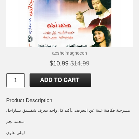
aeshelmagneeen
$10.99
$14.99
Product Description
مسرحية فكاهية غنية عن التعريف...أكيد كل واحد بيعرف شفـــيق يـــاراجل
مـحمد نجم
ليـلى علوي