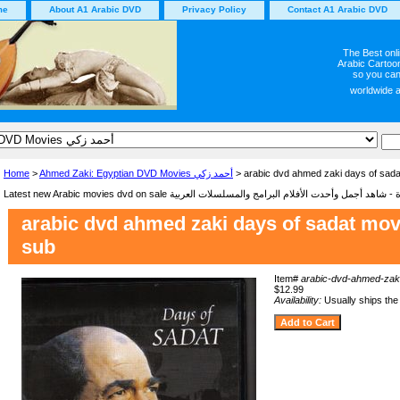
me
About A1 Arabic DVD
Privacy Policy
Contact A1 Arabic DVD
The Best onl
Arabic Cartoon
so you can
worldwide 
Home
>
Ahmed Zaki: Egyptian DVD Movies أحمد زكي
> arabic dvd ahmed zaki days of sada
arabic dvd ahmed zaki days of sadat mov
sub
Item#
arabic-dvd-ahmed-zak
$12.99
Availability:
Usually ships the