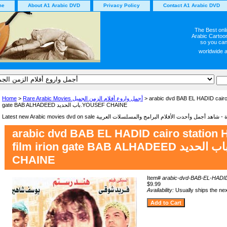
me
About A1 Arabic DVD
Privacy Policy
Contact A1 Arabic DVD
The Best onl
Arabic Cartoon
so you can
worldwide 
Home
>
Rare Arabic Movies أجمل واروع أفلام الزمن الجميل
> arabic dvd BAB EL HADID cairo s
gate BAB ALHADEED باب الحديد.YOUSEF CHAINE
arabic dvd BAB EL HADID cairo station 
film irion gate BAB ALHADEED باب الحديد.YOUSEF
CHAINE
Item#
arabic-dvd-BAB-EL-HADI
$9.99
Availability:
Usually ships the ne