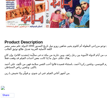
Product Description
سلامة (فيلم) سلامة المخرج توجو مزراحي البطولة أم كلثوم يحيى شاهين زوزو نبيل تاريخ الصدور 1944 الدولة علم مصر مصر
اللغة الأصلية العربية تعديل طالع توثيق القالب
من أيام الدولة الأموية بين رجل زاهد، وبين جارية من مكة تدعى سلاّمة (بتشديد اللام)، وإن كان
هناك خلاف حول ما إذا كانت بعض أحداث الفيلم قد وقعت فعلاً.
رم التونسي، وتلحين زكريا أحمد، باستثناء قصيدة قالوا أحب القس سلامة فهي من تأليف علي أحمد
باكثير، وتلحين رياض السنباطي.
من أشهر أغاني الفيلم غني لي شوي، و قولّي ولا تخبيش يا زين.
Share