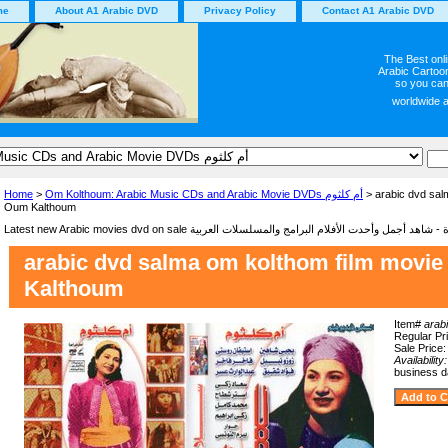
me
About A1 Arabic DVD
Privacy Policy
Contact A1 Arabic DVD
The Best onl
Arabic Cartoon
so you can
worldwide 
Home
>
Om Kolthoum: Arabic Music CDs and Arabic Movie DVDs أم كلثوم
> arabic dvd sal
Oum Kalthoum
arabic dvd salma om kolthom film movi
Kalthoum
Item#
arab
Regular Pr
Sale Price
Availability
business 