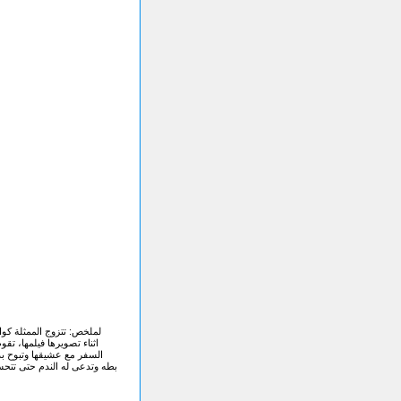
اثناء تصويرها فيلمها، تق
السفر مع عشيقها وتبوح بذ
بطه وتدعى له الندم حتى تتحس