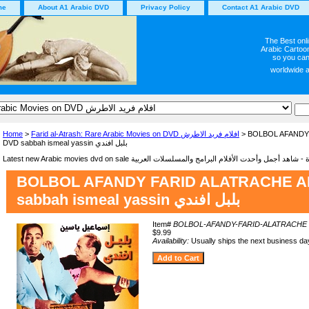
me
About A1 Arabic DVD
Privacy Policy
Contact A1 Arabic DVD
The Best onl
Arabic Cartoon
so you can
worldwide 
Home
>
Farid al-Atrash: Rare Arabic Movies on DVD افلام فريد الاطرش
> BOLBOL AFANDY
DVD sabbah ismeal yassin بلبل افندي
BOLBOL AFANDY FARID ALATRACHE A
sabbah ismeal yassin بلبل افندي
Item#
BOLBOL-AFANDY-FARID-ALATRACHE
$9.99
Availability:
Usually ships the next business da