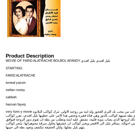
Product Description
MOVIE OF FARID ALATRACHE BOLBOL AFANDY بلبل افندي بلبل افندي
STARTING:
FARID ALATRACHE
ismeal yassin
stefan rostey
sabbah
hassan fayeq
very funn y movie لملخص: تتزوج الممثلة كواكب من محب بك الثرى العجوز وله ابنه من زوجته الاولى. تترك كواكب البلاتوه
وم بطه شبيهة كواكب بالدور وهي فتاة فقيرة وتخفي هذا الامر على خطيبها بلبل افندي، تقرر كواكب
لك لزوجها الذي يصاب بنوبة قلبية، تشفق عليه ابنته وتطلب من بطة ان تقوم بدور الزوجة فتوافق
ن احواله، يسافر بلبل الى الاقصر ويخبر كواكب ان عشيقها يحاول سرقة مجوهراتها، تنتحر كواكب
يتهم بلبل بقتلها، ولكن الحقيقة تنكشف وتعود بطه الى حبيبها.