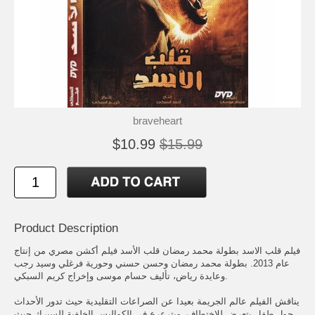
braveheart
$10.99
$15.99
Product Description
فيلم قلب الاسد بطولة محمد رمضان قلب الأسد فيلم أكشن مصري من إنتاج
عام 2013. بطولة محمد رمضان وحسن حسني وحورية فرغلي وسيد رجب
وعايدة رياض، تأليف حسام موسى وإخراج كريم السبكي.
يناقش الفيلم عالم الجريمة بعيدا عن الصراعات التقليدية حيث تدور الأحداث
حول طفل يتعرض للاختطاف، ويترعرع في الكواليس الخلفية للسيرك حيث