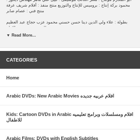
محمود بركة إنتاج : بروميس للإنتاج والتوزيع منتج منفذ : أفلام شريف عرفة
منتج فني : عصام صابر
بطولة : علاء ولي الدين دينا حسن حسني محمود عزب حجاج عبد العظيم
طاهر محمد حسين الإمام
▼ Read More...
CATEGORIES
Home
Arabic DVDs: New Arabic Movies افلام عربيه جديده
Kids: Cartoon DVDs in Arabic افلام ومسلسلات وبرامج تعليميه
للاطفال
Arabic Films: DVDs with English Subtitles