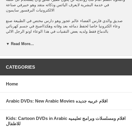
في خدمة البشرية لايعرف اليائس وذكائه متقد وهو خبيرفي صناعة
الالكترونيات البرفسور سايمون
صديق والدي فارس الفضاء عالم عجوز وهو دارس مختص في الطبيعة صنع
وعاء الكترونيا خاصا لحفظ دماغه بعد وفاته وهكذااصبح في جسم كهربائي
بالدماغ فقط ولديه بعض التقنيات في هذا الوعاء اوتو الرجل الالي
من صنع والدي فارس الفضاء وبمساعدة البرفسور سايمون تم صنع هذا
▼ Read More...
الرجل الالي الدقيق والذي يستطيع القيام بمهام عديدة كالقتال واختراق
الاجسام باصبع كهربائي معه مرافقه حيوانا قادرعلى اكتشاف المعادن ويدعى
ياك وردي اللون بومبو المخلص
CATEGORIES
كذلك صنعه والدي فارس الفضاء وهو جسد اصطناعي له القدرة على تغيير
شكله وداائما يتشاجر مع اوتو الالي مرافقه حيوان اخضر اللون له القدرة
كذلك على التشكل واسمه اوك المسلسل يقع في 54 حلقة لكن دبلج للعربيه
Home
20 حلقة فقط لماذا لست ادري كلمة اخيرة لن يندم من يشاهد هذا
المسلسل الرائع
This is the very famous children arabic cartoon series called FARES
Arabic DVDs: New Arabic Movies افلام عربيه جديده
ALFATHA enjoy it,
Kids: Cartoon DVDs in Arabic افلام ومسلسلات وبرامج تعليميه
للاطفال
LANGUAGE: ARABIC (FUS-HA PROPER ARABIC)