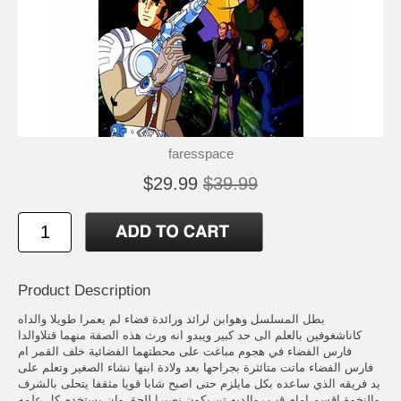
faresspace
$29.99
$39.99
Product Description
بطل المسلسل وهوابن لرائد ورائدة فضاء لم يعمرا طويلا والداه
كاناشغوفين بالعلم الى حد كبير ويبدو انه ورث هذه الصفة منهما قتلاوالدا
فارس الفضاء في هجوم مباغت على محطتهما الفضائية خلف القمر ام
فارس الفضاء ماتت متائثرة بجراحها بعد ولادة ابنها نشاء الصغير وتعلم على
يد فريقه الذي ساعده بكل مايلزم حتى اصبح شابا قويا مثقفا يتحلى بالشرف
والنخوة اقسم امام قب روالديه تن يكون نصيرا للحق وان يستخدم كل علمه