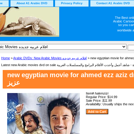
me
About A1 Arabic DVD
Privacy Policy
Contact A1 Arabic DVD
The Best onl
Arabic Cartoon
so you can
worldwide 
Home
>
Arabic DVDs: New Arabic Movies افلام عربيه جديده
new egyptian movie for ahmed ezz aziz dre
عزيز
Item#
halemzizi
Regular Price: $14.99
Sale Price:
$11.99
Availability:
Usually ships the nex