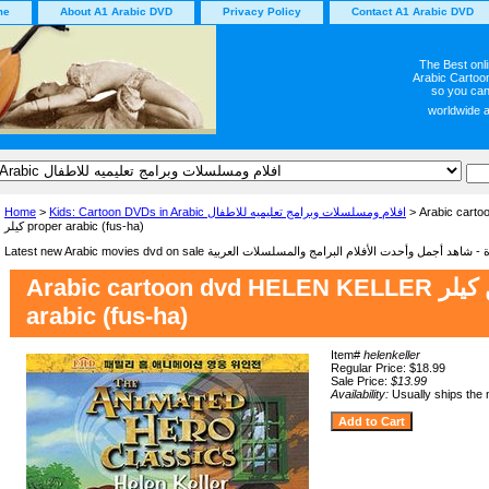
me
About A1 Arabic DVD
Privacy Policy
Contact A1 Arabic DVD
The Best onl
Arabic Cartoon
so you can
worldwide 
Home
>
Kids: Cartoon DVDs in Arabic افلام ومسلسلات وبرامج تعليميه للاطفال
> Arabic cartoo
كيلر proper arabic (fus-ha)
Arabic cartoon dvd HELEN KELLER هيلن كيلر proper
arabic (fus-ha)
Item#
helenkeller
Regular Price: $18.99
Sale Price:
$13.99
Availability:
Usually ships the