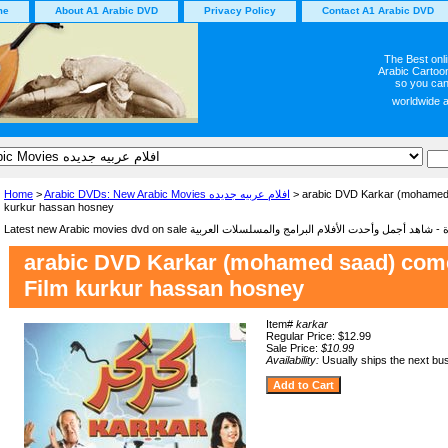
me
About A1 Arabic DVD
Privacy Policy
Contact A1 Arabic DVD
The Best onl
Arabic Cartoon
so you can
worldwide 
Home
>
Arabic DVDs: New Arabic Movies افلام عربيه جديده
> arabic DVD Karkar (mohamed
kurkur hassan hosney
arabic DVD Karkar (mohamed saad) com
Film kurkur hassan hosney
Item#
karkar
Regular Price: $12.99
Sale Price:
$10.99
Availability:
Usually ships the next bu