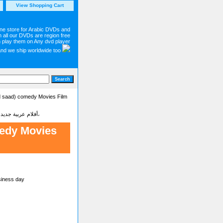
View Shopping Cart
ine store for Arabic DVDs and
 all our DVDs are region free
 play them on Any dvd player
and we ship worldwide too
 saad) comedy Movies Film
Latest new Arabic movies dvd on sale أفلام عربية جديدة - شاهد أجمل وأحدت الأفلام البرامج والمسلسلات العربية،
edy Movies
siness day