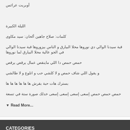
أوبريت عرائس
الليلة الكبيرة
كلمات: صلاح جاهين ألحان: سيد مكاوى
قبة سيدنا الوالي دي نوروها محلا البيارق و الناس بيزوروها قبة سيدنا الوالي
في الجو عالية محلا البيارق لما نوروها
حمص حمص دا اللي ماينقص عمال يرقص يرقص
و يقول اللي شاف حمص و لا كلشي حب و اتلوع و لا طالشي
بسترك هات حبة بقرش ها ها ها ها ها ها
حمص حمص حمص إسعى إسعى إسعى إسعى خدلك صورة ستة في تسعة
إسعى إسعى إسعى إسعى ياسي عجورة النار خسعة
▼ Read More...
الله الله الله الله عجمية باللوز طعمية أراجوز اليلة الكبيرة يا عمي و العالم
كتيرة ماليين الشوادر يابا في الريف و البنادر
CATEGORIES