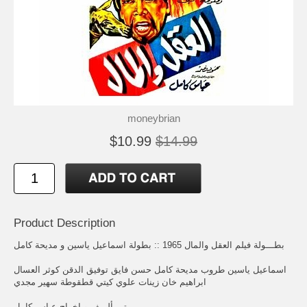
moneybrian
$10.99
$14.99
Product Description
بطـــولة فيلم العقل والمال 1965 :: بطولة اسماعيل ياسين و مديحة كامل
اسماعيل ياسين طروب مديحة كامل حسن فايق توفيق الدقن كوثر العسال
ابراهيم خان زينات علوي كيتي قطقوطة سهير مجدي
تــــألــيف و اخراج عباس كامل