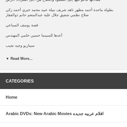
بطولة ماجدة أحمد مظهر ناهد شريف نبيلة عبيد محمد خيري أحمد زكي
صلاح نظمي شفيق جلال علية عبدالمنعم حاتم ذوالفقار
قصة يوسف السباعي
أعدها للسينما حسين حلمي المهندس
سيناريو وجيه نجيب
حوار عطية محمد
▼ Read More...
اخراج محمد راضي
CATEGORIES
Home
Arabic DVDs: New Arabic Movies افلام عربيه جديده