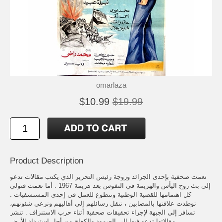
omarlaza
$10.99
$19.99
Product Description
نعمت صحفية بإحدى الجرائد وزوجة رئيس التحرير الذي يكتب مقالات تدعو
إلى بث روح اليأس والهزيمة في النفوس بعد هزيمة 1967 . أما نعمت فتولي
كل اهتمامها للقضية الوطنية وتتطوع للعمل في إحدى المستشفيات .
توطدت علاقتها بالمصابين ، تنقل رسائلهم إلى أهاليهم وترعى شئونهم،
تسافر إلى الجبهة لإجراء تحقيقات صحفية أثناء حرب الاستنزاف . تنشر
مقالاتها تدعو فيها إلى الصمود والكفاح من أجل استرداد الأرض