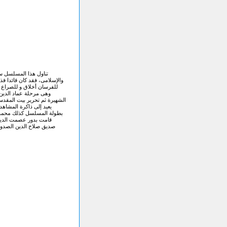
تناول هذا المسلسل سي
والإسلامى، فقد كان قائدا فذ
للفرسان أخلاق و للصراع أ
وهى مرحلة عماد الدين 
الشهيرة ثم تحرير بيت المقد
يعيد إلى ذاكرة المشاه
بطولة المسلسل كذلك محمد مف
قامت بدور عصمت الدين 
صديق صلاح الدين الصدوق