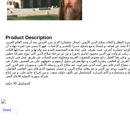
Product Description
رة البطل و القائد صلاح الدين الأيوبى (جمال سليمان) الذى حرر القدس بعد أن وحد العالم العربى
ا لا يحيد عن هدفه، و إنسانا يدمع يصفح جديرا بالتقدير و الإعجاب، فهو لا ينسى في غمرة جهاده أن
وجه حضارية أخرى، حيث نتعرف على حياة هذه الشخصية الفذة منذ ولادتها و على مراحلها الثلاث
زنكى ثم ولده نور الدين محمود (باسم ياخور) و من ثم مرحلة صلاح الدين التى تتوج بمعركة حطين
س. و فى هذا العمل دعم معنوى للشعوب العربية ومحاولة لضم الشتات عن طريق عمل فنى تاريخى
د العربى أو العالمى مقدرة العرب و جهادهم في سبيل أرضهم و حقوقهم على مر العصور. شارك فى
تاح الذى قام بدور أسد الدين شيركوه، عم صلاح الدين و مثله الأعلى، و سوزان نجم الدين التى
خاتون، زوجة نور الدين و بعد وفاته صلاح الدين، و غسان مسعود الذى قام بدور القاضى الفاضل،
 و مستشاره و كاتم أسراره. المسلسل من تأليف د/وليد سيف، و من إخراج حاتم على، و من إنتاج
شركة سورية الدولية للانتاج الفنى
المسلسل 30 حلقة
Share