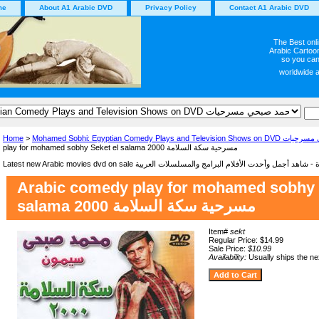
me
About A1 Arabic DVD
Privacy Policy
Contact A1 Arabic DVD
The Best onl
Arabic Cartoon
so you can
worldwide 
Home
>
Mohamed Sobhi: Egyptian Comedy Plays and
play for mohamed sobhy Seket el salama 2000 مسرحية سكة السلامة
Arabic comedy play for mohamed sobhy 
salama 2000 مسرحية سكة السلامة
Item#
sekt
Regular Price: $14.99
Sale Price:
$10.99
Availability:
Usually ships the n