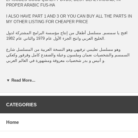
PROPER ARABIC FUS-HA
I ALSO HAVE PART 1 AND 3 OR YOU CAN BUY ALL THE PARTS IN
MY OTHER LISTING FOR CHEAPER PRICE
افتح يا سمسم, مسلسل أطفال من إنتاج مؤسسة البرامج المشتركة لدول
الخليج العربي وانتج الجزء الأول عام 1979 والثاني عام 1982.
وهو مسلسل تعليمي ترفيهي وهو النسخة العربية من المسلسل شارع
السمسم والشخصيات نعمان وملسون وعبلة والضفدع كامل وقرقور وكعكي
و أنيس و بدر شخصيات معروفة ومشهورة في العالم العربي.
▼ Read More...
الدمى
* نعمان, وقاد بدوره الممثل الكويتي عبد الله الحبيل * ملسون, وقام بدوره
الفنان السوري توفيق العشا
CATEGORIES
* * أحلام محمد - فاطمة * أحمد الصالح - عبد الله * جاسم النبهان - حمد *
Home
خليل زينل - سعيد * عبد المجيد قاسم - خليل * سناء يونس- ليلى * قائد
النعماني - هشام * ياسر أبو الجبين - ساعي البريد