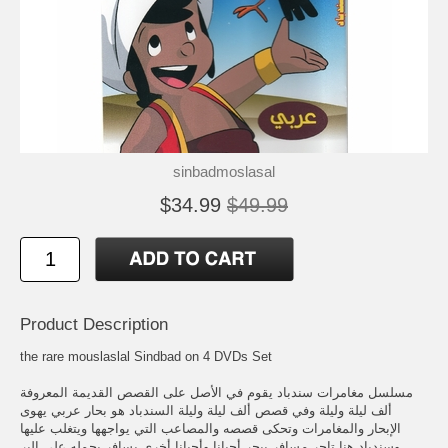
sinbadmoslasal
$34.99
$49.99
Product Description
the rare mouslaslal Sindbad on 4 DVDs Set
مسلسل مغامرات سندباد يقوم في الأصل على القصص القديمة المعروفة
ألف ليلة وليلة وفي قصص ألف ليلة وليلة السندباد هو بحار عربي يهوى
الإبحار والمغامرات وتحكى قصصه والمصاعب التي يواجهها ويتغلب عليها
وسندباد هنا تاجر مسافر يبحر أحيانا وأحيانا أخرى يسافر بجمله على البر.