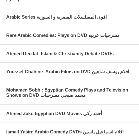
علاء الدين
صديق سندباد وعلي بابا، هو أيضا له قصة خاصة به ألا وهي علاء الدين
Arabic Series اقوى المسلسلات المصرية و السورية
والمصباح السحري لكنها جمعت ومع تغيرات فعلاء الدين الآن أصبح شيخا
ويحب المغامرة فينضم لسندباد دائما يقول سبحان الله فهو ربما أكثرهم
تدينا.
Rare Arabic Comedies: Plays on DVD مسرحيات عربيه
ياسمينة
الطائر المتكلم وهي في الأصل أميرة حولها المشعوذون إلى طائر كما حولا
Ahmed Deedat: Islam & Christianity Debate DVDs
أبويها الوالي وزوجته إلى نسور بيضاء وهي كطائر تكون رفيقة سندباد في
أسفاره ورحلاته وتساعده ولكنها مشاكسة أيضا ودائما تختلف معه. اسمها
الأصلي هو الأميرة شيلا Sheila أو شيرا Shura (غير واضح من النطق
Youssef Chahine: Arabic Films on DVD افلام يوسف شاهين
الياباني). علما بأن ياسمينة هي من نوع من الطيور التي لها قدرة على تقليد
الكلام وتدعى المينة
Mohamed Sobhi: Egyptian Comedy Plays and Television
Shows on DVD محمد صبحي مسرحيات
Ahmed Zaki: Egyptian DVD Movies أحمد زكي
Ismail Yasin: Arabic Comedy DVDs افلام اسماعيل ياسين