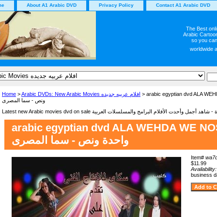
me
About A1 Arabic DVD
Privacy Policy
Contact A1 Arabic DVD
The Best onl
Arabic Cartoon
so you can
worldwide 
Home
>
Arabic DVDs: New Arabic Movies افلام عربيه جديده
> arabic egyptian dvd ALA WEHDA WE NOS
ونص - سما المصرى
arabic egyptian dvd ALA WEHDA WE NOS لم على
واحدة ونص - سما المصرى
Item#
wa7
$11.99
Availability
business 